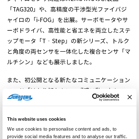
「TAG320」や、高精度の干渉型光ファイバジ
ャイロの「i-FOG」を出展。サーボモータやサ
ーボドライバ、高性能と省エネを両立したステ
ップモータ「T‐Step」の新シリーズ、トルク
と角度の両センサを一体化した複合センサ「マ
ルチシン」なども展示しました。
また、初公開となる新たなコミュニケーション
ワード「はかり知れない、『感×動』力を。」
や三角形をモチーフとしたデザインを展示装飾
や配布物に活用しました。
This website uses cookies
ロボット展には過去最多の673社・団体が出展
We use cookies to personalise content and ads, to
provide social media features and to analyse our traffic.