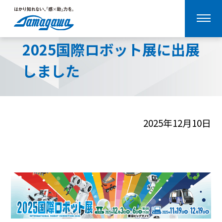
メ
ホーム
>
ニュース
>
2025年
>
2025国際ロボット展に出展しました
ニ
ュ
2025国際ロボット展に出展
ー
JP
EN
を
しました
開
く
2025年12月10日