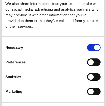
しました。4日間の来場者数は15万6110人で、
We also share information about your use of our site with
2023年の前回を7985人上回りました。
our social media, advertising and analytics partners who
may combine it with other information that you’ve
provided to them or that they’ve collected from your use
当社の出展製品の詳細は
こちら
of their services.
Consent
Necessary
Selection
Preferences
Statistics
Marketing