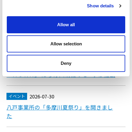
Show details
Allow all
最新のニュース
Allow selection
2026-08-03
お知らせ
Deny
スペースデブリ低減に向けた実証用装置
「ＨＯＲＮ」 に 多摩川精機のモータが搭載
2026-07-30
イベント
八戸事業所の「多摩川夏祭り」を開きまし
た