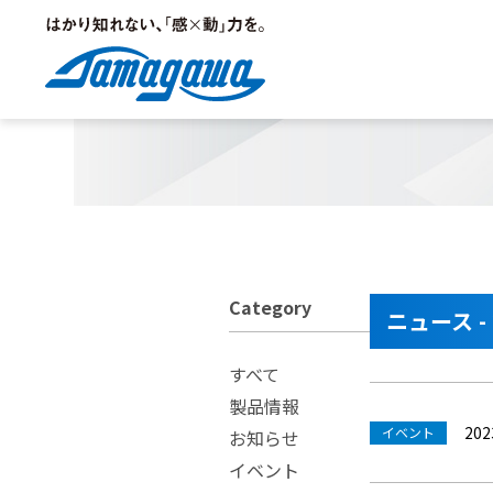
ホーム
>
ニュース
>
2023年
Products
Company
ロータリーエンコーダ
ご挨拶
Category
ニュース - 
ジャイロ
ESG|ソーシャル
すべて
製品情報
管路孔曲り位置計測装置
事業所/研究所/営業拠点
202
イベント
お知らせ
イベント