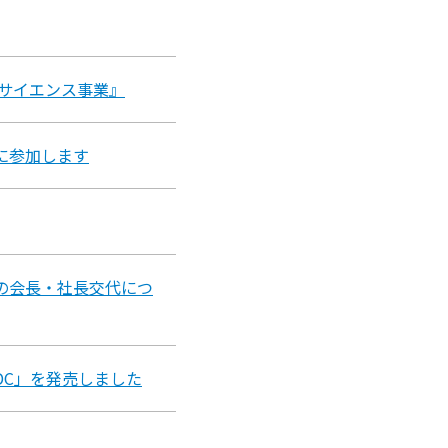
ーサイエンス事業』
に参加します
の会長・社長交代につ
VRDC」を発売しました