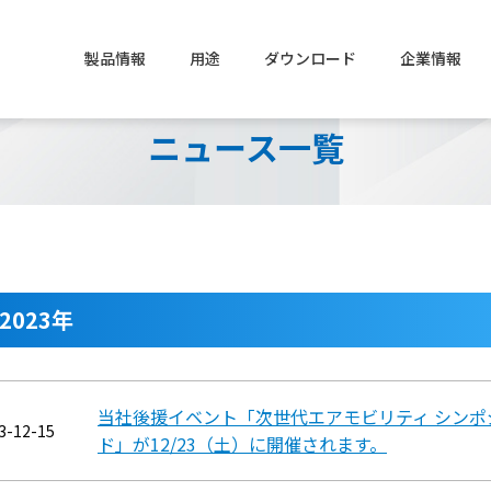
製品情報
用途
ダウンロード
企業情報
ニュース一覧
カタログ
新卒採用
ソフトウェア
キャリア採用
レゾルバ / シンクロ
経営理念
サーボモータ / ドライ
Brand Story
2023年
航空機関連機器
ESG|ガバナンス
宇宙関連機器
会社概要
タンパク質精製用
当社後援イベント「次世代エアモビリティ シンポジ
グループ会社
その他製品
品質管理
3-12-15
磁気ビーズ
ド」が12/23（土）に開催されます。