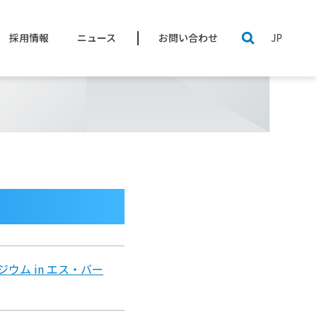
JP
採用情報
ニュース
お問い合わせ
技術資料
バ
ステップモータ / ドライバ
ESG|環境
監視カメラシステム
事業内容
ウム in エス・バー
注目製品
資材調達