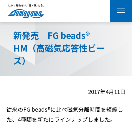
メ
ホーム
>
ニュース
>
2017年
>
ニ
新発売 FG beads® HM（高磁気応答性ビーズ）
ュ
ー
新発売 FG beads®
JP
EN
を
開
HM（高磁気応答性ビー
く
ズ）
2017年4月11日
従来のFG beads®に比べ磁気分離時間を短縮し
た、4種類を新たにラインナップしました。