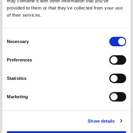
may combine it with other information that you’ve
provided to them or that they’ve collected from your use
of their services.
2026-08-03
お知らせ
スペースデブリ低減に向けた実証用装置
Consent
「ＨＯＲＮ」 に 多摩川精機のモータが搭載
Necessary
Selection
Preferences
2026-07-30
イベント
八戸事業所の「多摩川夏祭り」を開きまし
Statistics
た
Marketing
2026-07-22
お知らせ
夏季休業のお知らせ【7月25日（土）～28日
（火）、8月11日（火）～16日（日）】
Show details