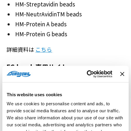
HM-Streptavidin beads
HM-NeutrAvidinTM beads
HM-Protein A beads
HM-Protein G beads
詳細資料は
こちら
FG beads専用サイト
http://fgb.tamagawa-seiki.com/index.html
NeutrAvidinTMはThermo Fisher Scientific,
This website uses cookies
Inc. およびその関連会社の商標です。
We use cookies to personalise content and ads, to
provide social media features and to analyse our traffic.
We also share information about your use of our site with
our social media, advertising and analytics partners who
最新のニュース