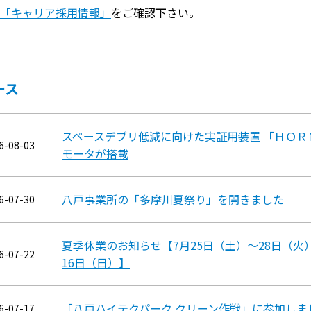
「キャリア採用情報」
をご確認下さい。
ース
スペースデブリ低減に向けた実証用装置 「ＨＯＲＮ
6-08-03
モータが搭載
八戸事業所の「多摩川夏祭り」を開きました
6-07-30
夏季休業のお知らせ【7月25日（土）～28日（火
6-07-22
16日（日）】
「八戸ハイテクパーク クリーン作戦」に参加しま
6-07-17