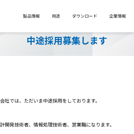
製品情報
用途
ダウンロード
企業情報
中途採用募集します
カタログ
新卒採用
ソフトウェア
キャリア採用
レゾルバ / シンクロ
経営理念
サーボモータ / ドライ
Brand Story
航空機関連機器
ESG|ガバナンス
宇宙関連機器
会社概要
会社では、ただいま中途採用をしております。
タンパク質精製用
グループ会社
その他製品
品質管理
磁気ビーズ
計開発技術者、情報処理技術者、営業職になります。