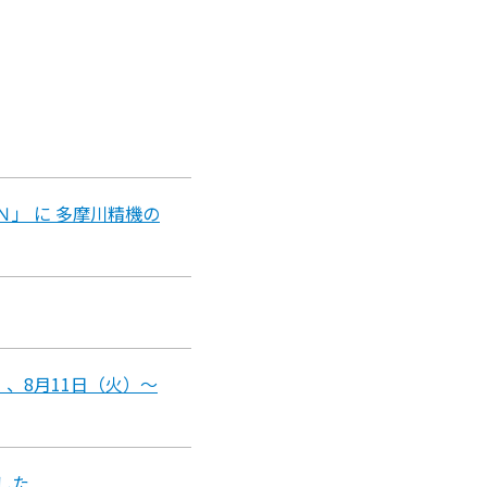
」 に 多摩川精機の
）、8月11日（火）～
した