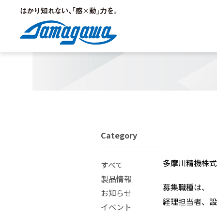
ホーム
>
ニュース
>
2011年
>
中途採用募集します
Products
Company
ロータリーエンコーダ
ご挨拶
Category
ジャイロ
ESG|ソーシャル
多摩川精機株式
すべて
製品情報
募集職種は、
管路孔曲り位置計測装置
事業所/研究所/営業拠点
お知らせ
経理担当者、設
イベント