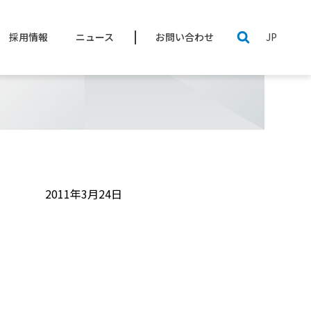
JP
採用情報
ニュース
お問い合わせ
技術資料
バ
ステップモータ / ドライバ
ESG|環境
2011年3月24日
監視カメラシステム
事業内容
注目製品
資材調達